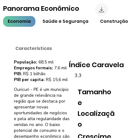
Panorama Econômico
Economia
Saúde e Segurança
Construção
Características
População:
68,5 mil
Índice Caravela
Empregos formais:
7,6 mil
PIB:
R$ 1 bilhão
3,3
PIB per capita:
R$ 15,6 mil
Ouricuri - PE é um município
Tamanho
de grande relevância na
e
região que se destaca por
apresentar novas
Localizaçã
oportunidades de negócios
e pela alta regularidade das
o
vendas no ano. O baixo
potencial de consumo e o
Crescime
desempenho econômico são