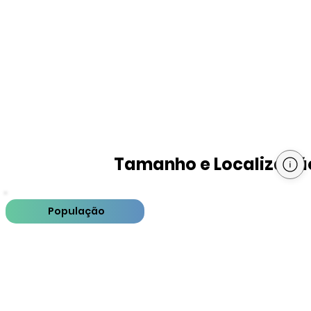
Tamanho e Localizaçã
População
PIB
PIB per capita