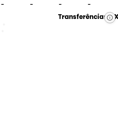
-
-
-
-
Transferências PI