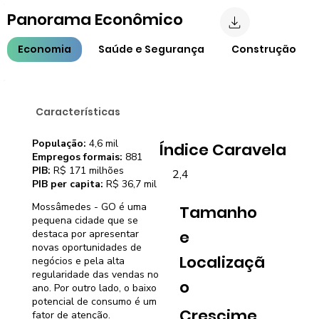
Panorama Econômico
Economia
Saúde e Segurança
Construção
Características
População:
4,6 mil
Índice Caravela
Empregos formais:
881
PIB:
R$ 171 milhões
2,4
PIB per capita:
R$ 36,7 mil
Mossâmedes - GO é uma
Tamanho
pequena cidade que se
e
destaca por apresentar
novas oportunidades de
Localizaçã
negócios e pela alta
regularidade das vendas no
o
ano. Por outro lado, o baixo
potencial de consumo é um
Crescime
fator de atenção.