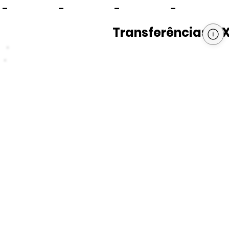
-
-
-
-
Transferências PI