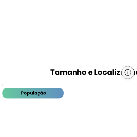
Tamanho e Localizaçã
População
PIB
PIB per capita