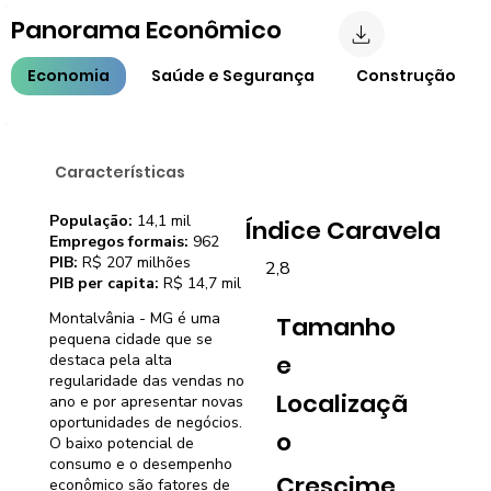
Panorama Econômico
Economia
Saúde e Segurança
Construção
Características
População:
14,1 mil
Índice Caravela
Empregos formais:
962
PIB:
R$ 207 milhões
2,8
PIB per capita:
R$ 14,7 mil
Montalvânia - MG é uma
Tamanho
pequena cidade que se
e
destaca pela alta
regularidade das vendas no
Localizaçã
ano e por apresentar novas
oportunidades de negócios.
o
O baixo potencial de
consumo e o desempenho
Crescime
econômico são fatores de