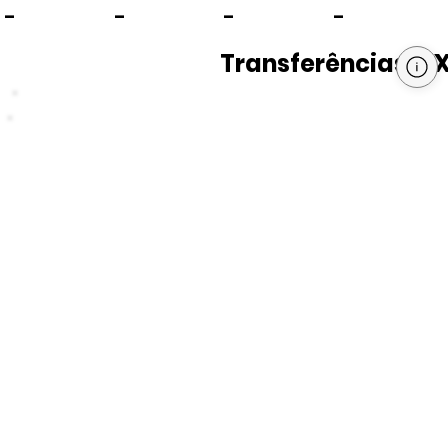
-
-
-
-
Transferências PI