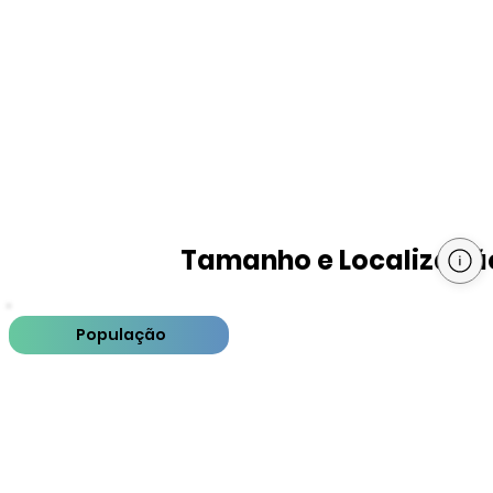
Tamanho e Localizaçã
População
PIB
PIB per capita