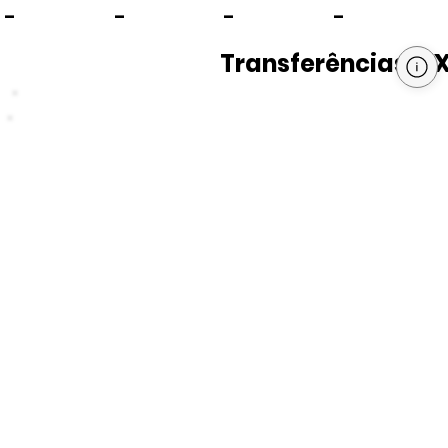
-
-
-
-
Transferências PI