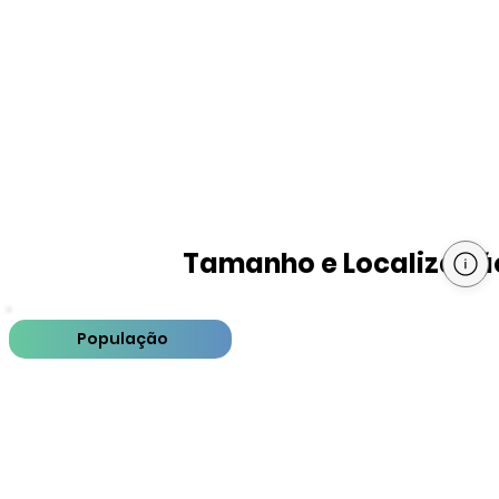
Tamanho e Localizaçã
População
PIB
PIB per capita