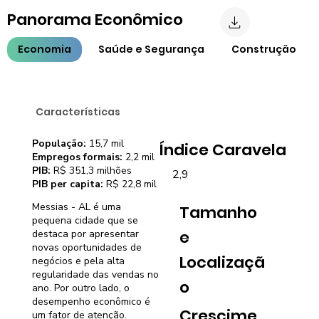
Panorama Econômico
Economia
Saúde e Segurança
Construção
Características
População:
15,7 mil
Índice Caravela
Empregos formais:
2,2 mil
PIB:
R$ 351,3 milhões
2,9
PIB per capita:
R$ 22,8 mil
Messias - AL é uma
Tamanho
pequena cidade que se
e
destaca por apresentar
novas oportunidades de
Localizaçã
negócios e pela alta
regularidade das vendas no
o
ano. Por outro lado, o
desempenho econômico é
Crescime
um fator de atenção.