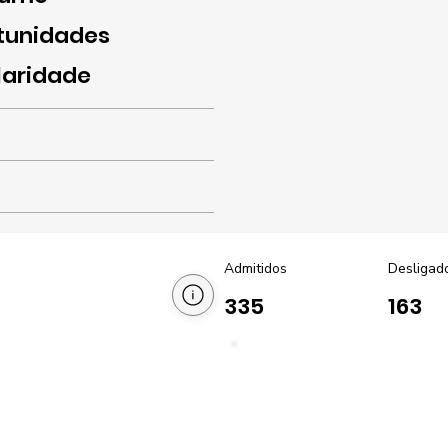
tunidades
laridade
Admitidos
Desligad
335
163