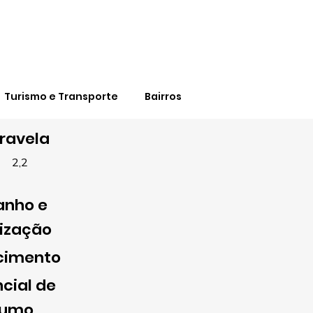
Turismo e Transporte
Bairros
ravela
2,2
nho e
lização
cimento
cial de
sumo