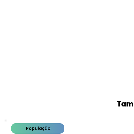
Tama
População
PIB