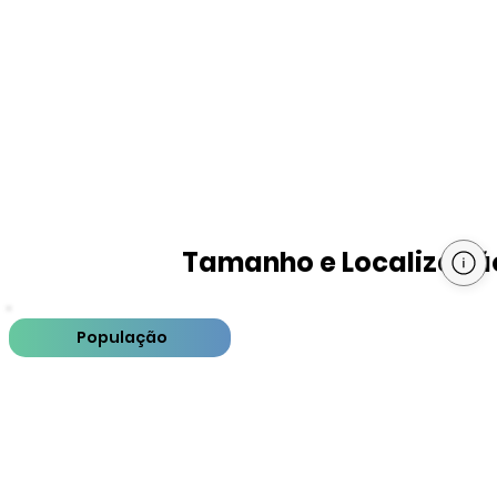
Tamanho e Localizaçã
População
PIB
PIB per capita