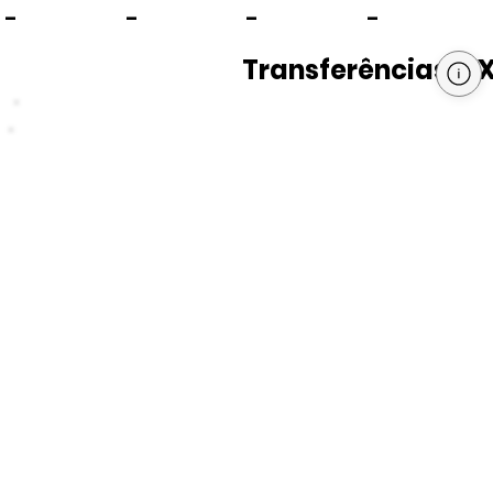
-
-
-
-
Transferências PI