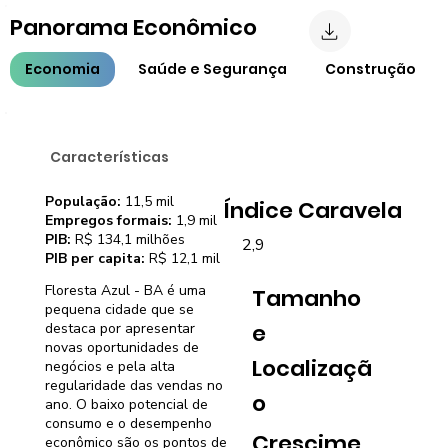
Panorama Econômico
Economia
Saúde e Segurança
Construção
Características
População:
11,5 mil
Índice Caravela
Empregos formais:
1,9 mil
PIB:
R$ 134,1 milhões
2,9
PIB per capita:
R$ 12,1 mil
Floresta Azul - BA é uma
Tamanho
pequena cidade que se
e
destaca por apresentar
novas oportunidades de
Localizaçã
negócios e pela alta
regularidade das vendas no
o
ano. O baixo potencial de
consumo e o desempenho
Crescime
econômico são os pontos de