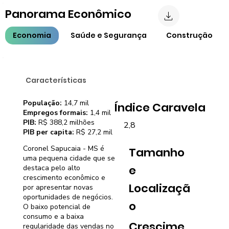
Panorama Econômico
Economia
Saúde e Segurança
Construção
Características
População:
14,7 mil
Índice Caravela
Empregos formais:
1,4 mil
PIB:
R$ 388,2 milhões
2,8
PIB per capita:
R$ 27,2 mil
Coronel Sapucaia - MS é
Tamanho
uma pequena cidade que se
e
destaca pelo alto
crescimento econômico e
Localizaçã
por apresentar novas
oportunidades de negócios.
o
O baixo potencial de
consumo e a baixa
Crescime
regularidade das vendas no