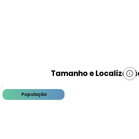
Tamanho e Localizaçã
População
PIB
PIB per capita