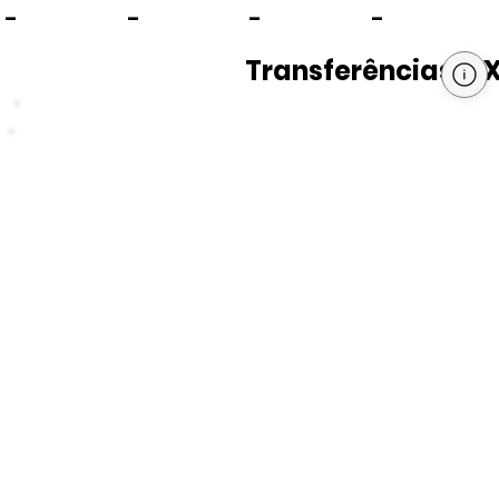
-
-
-
-
Transferências PI