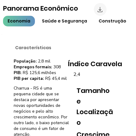
Panorama Econômico
Economia
Saúde e Segurança
Construção
Características
População:
2,8 mil
Índice Caravela
Empregos formais:
308
PIB:
R$ 125,6 milhões
2,4
PIB per capita:
R$ 45,4 mil
Charrua - RS é uma
Tamanho
pequena cidade que se
e
destaca por apresentar
novas oportunidades de
Localizaçã
negócios e pelo alto
crescimento econômico. Por
o
outro lado, o baixo potencial
de consumo é um fator de
Crescime
atenção.