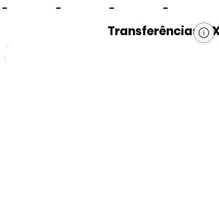
-
-
-
-
Transferências PI