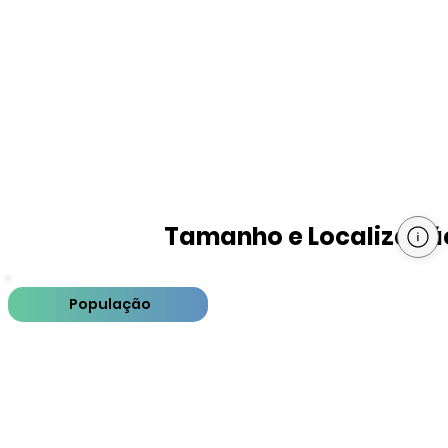
Tamanho e Localizaçã
População
PIB
PIB per capita