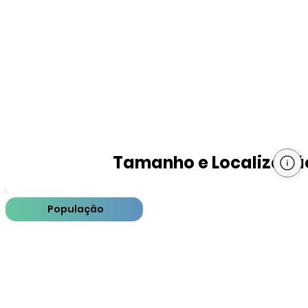
Tamanho e Localizaçã
População
PIB
PIB per capita