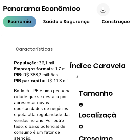
Panorama Econômico
Economia
Saúde e Segurança
Construção
Características
População:
36,1 mil
Índice Caravela
Empregos formais:
1,7 mil
PIB:
R$ 388,2 milhões
3
PIB per capita:
R$ 11,3 mil
Bodocó - PE é uma pequena
Tamanho
cidade que se destaca por
e
apresentar novas
oportunidades de negócios
Localizaçã
e pela alta regularidade das
vendas no ano. Por outro
o
lado, o baixo potencial de
consumo é um fator de
Crescime
atenção.