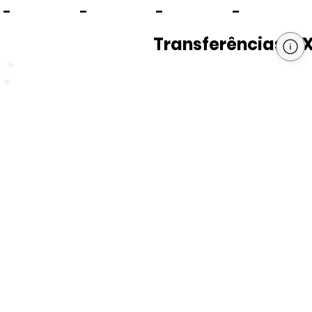
-
-
-
-
Transferências PI