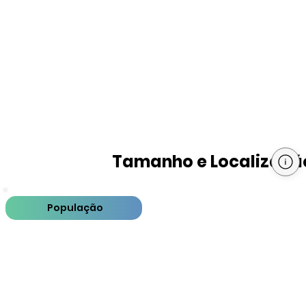
Tamanho e Localizaçã
População
PIB
PIB per capita