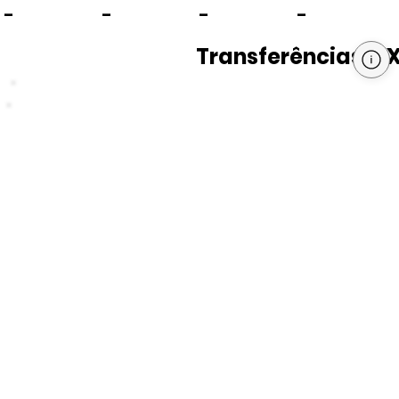
-
-
-
-
Transferências PI