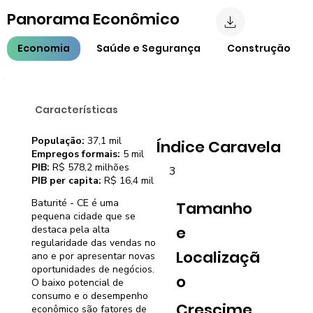
Panorama Econômico
Economia
Saúde e Segurança
Construção
Características
População:
37,1 mil
Índice Caravela
Empregos formais:
5 mil
PIB:
R$ 578,2 milhões
3
PIB per capita:
R$ 16,4 mil
Baturité - CE é uma
Tamanho
pequena cidade que se
e
destaca pela alta
regularidade das vendas no
Localizaçã
ano e por apresentar novas
oportunidades de negócios.
o
O baixo potencial de
consumo e o desempenho
Crescime
econômico são fatores de