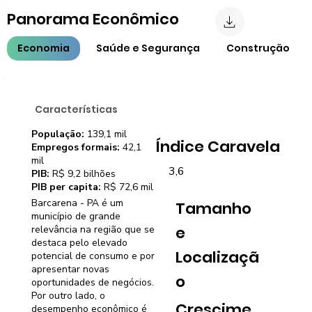
Panorama Econômico
Economia
Saúde e Segurança
Construção
Características
População:
139,1 mil
Índice Caravela
Empregos formais:
42,1
mil
3,6
PIB:
R$ 9,2 bilhões
PIB per capita:
R$ 72,6 mil
Barcarena - PA é um
Tamanho
município de grande
e
relevância na região que se
destaca pelo elevado
Localizaçã
potencial de consumo e por
apresentar novas
o
oportunidades de negócios.
Por outro lado, o
Crescime
desempenho econômico é