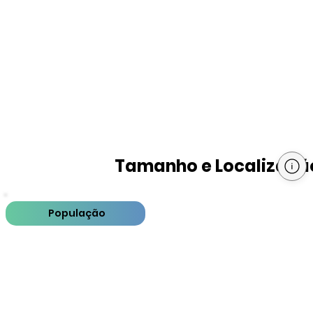
Tamanho e Localizaçã
População
PIB
PIB per capita