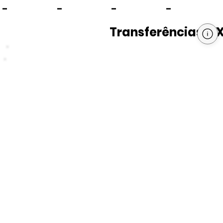
-
-
-
-
Transferências PI