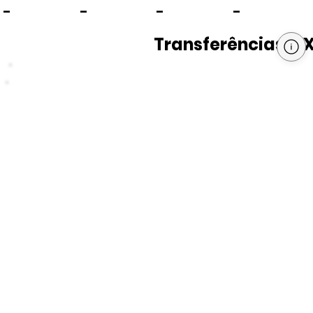
-
-
-
-
Transferências PI