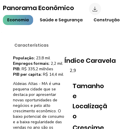
Panorama Econômico
Economia
Saúde e Segurança
Construção
Características
População:
23,8 mil
Índice Caravela
Empregos formais:
2,2 mil
PIB:
R$ 335,2 milhões
2,9
PIB per capita:
R$ 14,4 mil
Aldeias Altas - MA é uma
Tamanho
pequena cidade que se
e
destaca por apresentar
novas oportunidades de
Localizaçã
negócios e pelo alto
crescimento econômico. O
o
baixo potencial de consumo
e a baixa regularidade das
Crescime
vendas no ano são os