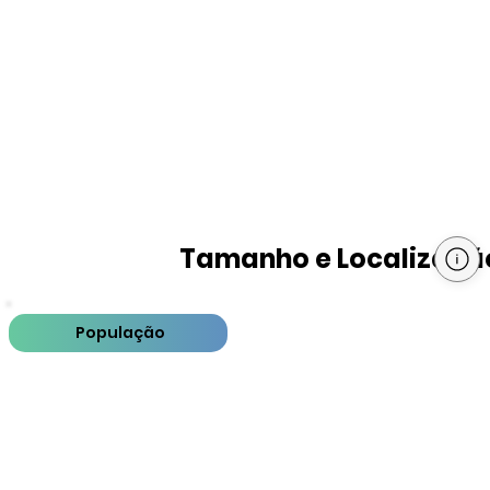
Tamanho e Localizaçã
População
PIB
PIB per capita