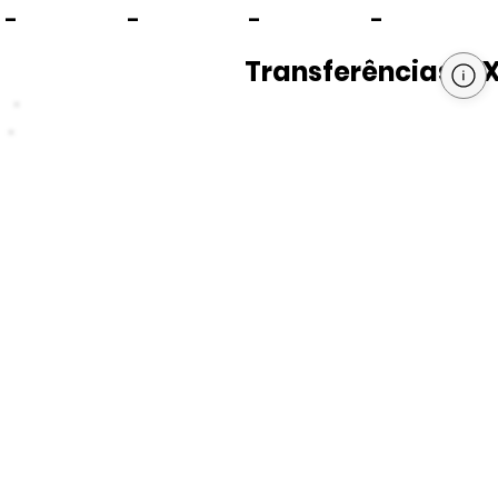
-
-
-
-
Transferências PI