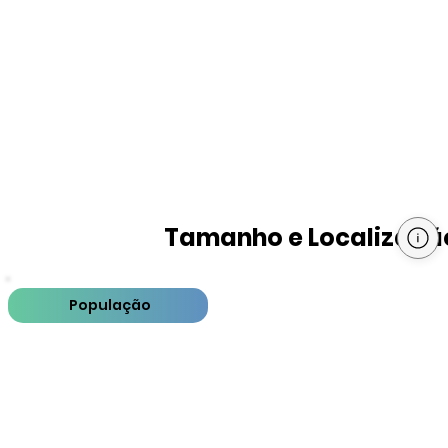
Tamanho e Localizaçã
População
PIB
PIB per capita