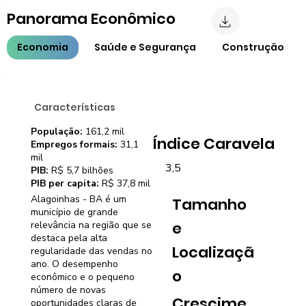
Panorama Econômico
Economia
Saúde e Segurança
Construção
Características
População:
161,2 mil
Índice Caravela
Empregos formais:
31,1
mil
3,5
PIB:
R$ 5,7 bilhões
PIB per capita:
R$ 37,8 mil
Alagoinhas - BA é um
Tamanho
município de grande
e
relevância na região que se
destaca pela alta
Localizaçã
regularidade das vendas no
ano. O desempenho
o
econômico e o pequeno
número de novas
Crescime
oportunidades claras de