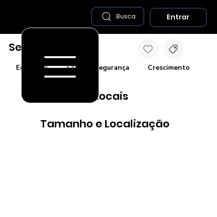
Entrar
Busca
Serra - ES
Economia
Saúde e Segurança
Crescimento
Co
Destaques Locais
Tamanho e Localização