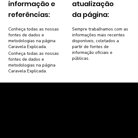
informação e
atualização
referências:
da página:
Conheça todas as nossas
Sempre trabalhamos com as
fontes de dados e
informações mais recentes
metodologias na página
disponíveis, coletados a
Caravela Explicada
.
partir de fontes de
informação oficiais e
Conheça todas as nossas
públicas.
fontes de dados e
metodologias na página
Caravela Explicada
.
Caravela Dados e Estatísticas
CNPJ: 34.116.150/0001-87
Florianópolis, Santa Catarina.
contato@caravela.info
- (61) 9 8303 7880