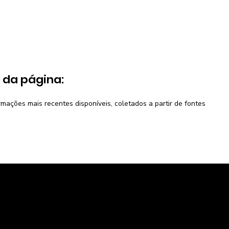
 da página:
ações mais recentes disponíveis, coletados a partir de fontes
mercado
A Caravela
e Potencial de consumo
Política