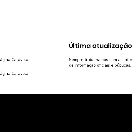
:
Última atualização
página
Caravela
Sempre trabalhamos com as inform
de informação oficiais e públicas.
página
Caravela
Voltar para Home
Economia do Brasil
Pesquisa de 
Economia dos estados
Calculadora d