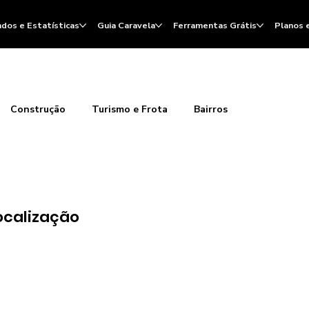
dos e Estatísticas
Guia Caravela
Ferramentas Grátis
Planos 
Construção
Turismo e Frota
Bairros
ocalização