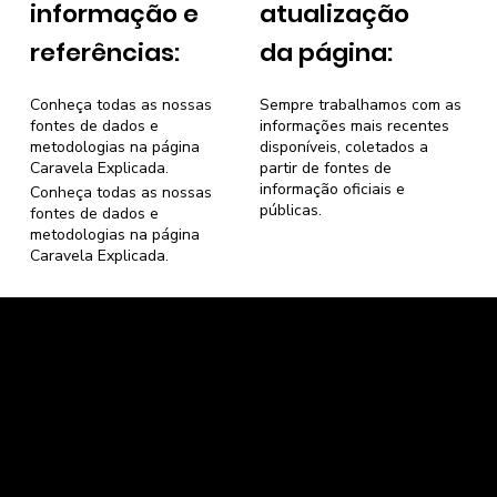
informação e
atualização
referências:
da página:
Conheça todas as nossas
Sempre trabalhamos com as
fontes de dados e
informações mais recentes
metodologias na página
disponíveis, coletados a
Caravela Explicada
.
partir de fontes de
informação oficiais e
Conheça todas as nossas
públicas.
fontes de dados e
metodologias na página
Caravela Explicada
.
Caravela Dados e Estatísticas
CNPJ: 34.116.150/0001-87
Florianópolis, Santa Catarina.
contato@caravela.info
- (61) 9 8303 7880