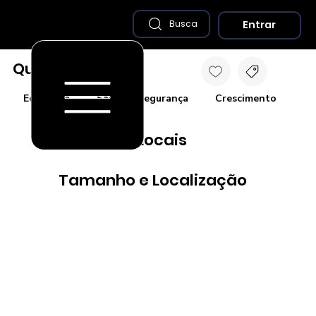
Entrar
Busca
Quipapá - PE
Economia
Saúde e Segurança
Crescimento
Co
Destaques Locais
Tamanho e Localização