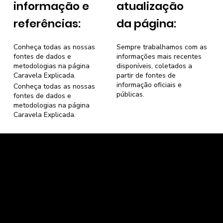
informação e
atualização
referências:
da página:
Conheça todas as nossas
Sempre trabalhamos com as
fontes de dados e
informações mais recentes
metodologias na página
disponíveis, coletados a
Caravela Explicada
.
partir de fontes de
informação oficiais e
Conheça todas as nossas
públicas.
fontes de dados e
metodologias na página
Caravela Explicada
.
Caravela Dados e Estatísticas
CNPJ: 34.116.150/0001-87
Florianópolis, Santa Catarina.
contato@caravela.info
- (61) 9 8303 7880