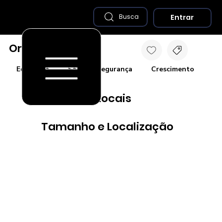
Entrar
Busca
Oriximiná - PA
Economia
Saúde e Segurança
Crescimento
Co
Destaques Locais
Tamanho e Localização