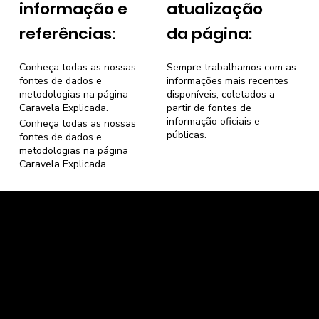
informação e
atualização
referências:
da página:
Conheça todas as nossas
Sempre trabalhamos com as
fontes de dados e
informações mais recentes
metodologias na página
disponíveis, coletados a
Caravela Explicada
.
partir de fontes de
informação oficiais e
Conheça todas as nossas
públicas.
fontes de dados e
metodologias na página
Caravela Explicada
.
Caravela Dados e Estatísticas
CNPJ: 34.116.150/0001-87
Florianópolis, Santa Catarina.
contato@caravela.info
- (61) 9 8303 7880