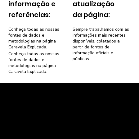
informação e
atualização
referências:
da página:
Conheça todas as nossas
Sempre trabalhamos com as
fontes de dados e
informações mais recentes
metodologias na página
disponíveis, coletados a
Caravela Explicada
.
partir de fontes de
informação oficiais e
Conheça todas as nossas
públicas.
fontes de dados e
metodologias na página
Caravela Explicada
.
Caravela Dados e Estatísticas
CNPJ: 34.116.150/0001-87
Florianópolis, Santa Catarina.
contato@caravela.info
- (61) 9 8303 7880