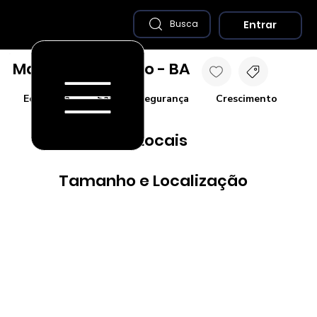
Entrar
Busca
Mata de São João - BA
Economia
Saúde e Segurança
Crescimento
Co
Destaques Locais
Tamanho e Localização