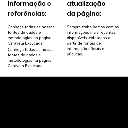
informação e
atualização
referências:
da página:
Conheça todas as nossas
Sempre trabalhamos com as
fontes de dados e
informações mais recentes
metodologias na página
disponíveis, coletados a
Caravela Explicada
.
partir de fontes de
informação oficiais e
Conheça todas as nossas
públicas.
fontes de dados e
metodologias na página
Caravela Explicada
.
Caravela Dados e Estatísticas
CNPJ: 34.116.150/0001-87
Florianópolis, Santa Catarina.
contato@caravela.info
- (61) 9 8303 7880