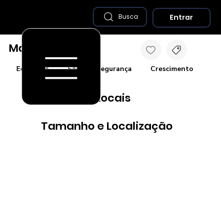
Entrar
Busca
Madalena - CE
Economia
Saúde e Segurança
Crescimento
Co
Destaques Locais
Tamanho e Localização