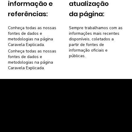
informação e
atualização
referências:
da página:
Conheça todas as nossas
Sempre trabalhamos com as
fontes de dados e
informações mais recentes
metodologias na página
disponíveis, coletados a
Caravela Explicada
.
partir de fontes de
informação oficiais e
Conheça todas as nossas
públicas.
fontes de dados e
metodologias na página
Caravela Explicada
.
Caravela Dados e Estatísticas
CNPJ: 34.116.150/0001-87
Florianópolis, Santa Catarina.
contato@caravela.info
- (61) 9 8303 7880