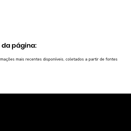
 da página:
ações mais recentes disponíveis, coletados a partir de fontes
mercado
A Caravela
e Potencial de consumo
Política