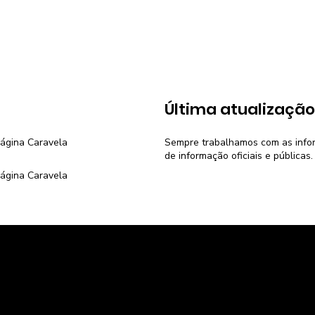
:
Última atualização
página
Caravela
Sempre trabalhamos com as inform
de informação oficiais e públicas.
página
Caravela
Voltar para Home
Economia do Brasil
Pesquisa de 
Economia dos estados
Calculadora d