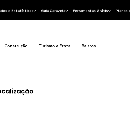
dos e Estatísticas
Guia Caravela
Ferramentas Grátis
Planos 
Construção
Turismo e Frota
Bairros
ocalização