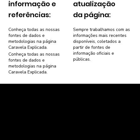
informação e
atualização
referências:
da página:
Conheça todas as nossas
Sempre trabalhamos com as
fontes de dados e
informações mais recentes
metodologias na página
disponíveis, coletados a
Caravela Explicada
.
partir de fontes de
informação oficiais e
Conheça todas as nossas
públicas.
fontes de dados e
metodologias na página
Caravela Explicada
.
Caravela Dados e Estatísticas
CNPJ: 34.116.150/0001-87
Florianópolis, Santa Catarina.
contato@caravela.info
- (61) 9 8303 7880