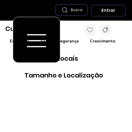
Entrar
Busca
Curitiba - PR
Economia
Saúde e Segurança
Crescimento
Co
Destaques Locais
Tamanho e Localização