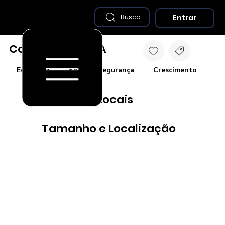
Entrar
Busca
Coelho Neto - MA
Economia
Saúde e Segurança
Crescimento
Co
Destaques Locais
Tamanho e Localização