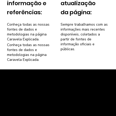
informação e
atualização
referências:
da página:
Conheça todas as nossas
Sempre trabalhamos com as
fontes de dados e
informações mais recentes
metodologias na página
disponíveis, coletados a
Caravela Explicada
.
partir de fontes de
informação oficiais e
Conheça todas as nossas
públicas.
fontes de dados e
metodologias na página
Caravela Explicada
.
Caravela Dados e Estatísticas
CNPJ: 34.116.150/0001-87
Florianópolis, Santa Catarina.
contato@caravela.info
- (61) 9 8303 7880