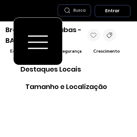
Entrar
Busca
Brotas de Macaúbas -
BA
Economia
Saúde e Segurança
Crescimento
Co
Destaques Locais
Tamanho e Localização