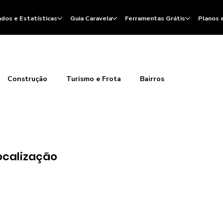
dos e Estatísticas
Guia Caravela
Ferramentas Grátis
Planos 
Construção
Turismo e Frota
Bairros
ocalização