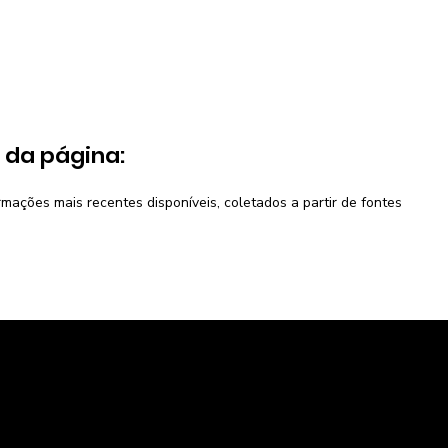
 da página:
ações mais recentes disponíveis, coletados a partir de fontes
mercado
A Caravela
e Potencial de consumo
Política