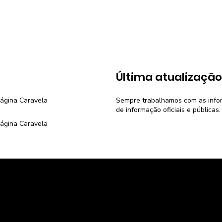
:
Última atualização
página
Caravela
Sempre trabalhamos com as inform
de informação oficiais e públicas.
página
Caravela
Voltar para Home
Economia do Brasil
Pesquisa de 
Economia dos estados
Calculadora d