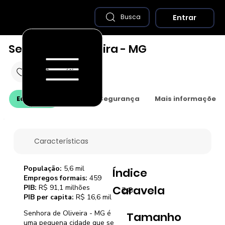
Entrar
Busca
Senhora de Oliveira - MG
Economia
Saúde e Segurança
Mais informações
Características
População:
5,6 mil
Índice
Empregos formais:
459
PIB:
R$ 91,1 milhões
Caravela
2,8
PIB per capita:
R$ 16,6 mil
Senhora de Oliveira - MG é
Tamanho
uma pequena cidade que se