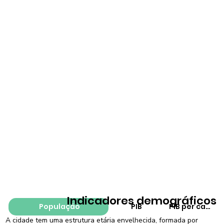
Indicadores demográficos
População
PIB
PIB per capita
A cidade tem uma estrutura etária envelhecida, formada por