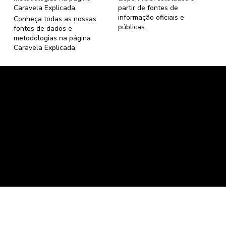
Caravela Explicada
.
partir de fontes de
informação oficiais e
Conheça todas as nossas
públicas.
fontes de dados e
metodologias na página
Caravela Explicada
.
Caravela Dados e Estatísticas
CNPJ: 34.116.150/0001-87
Florianópolis, Santa Catarina.
contato@caravela.info
- (61) 9 8303 7880
Política de Compra
e
Política de Privacidade