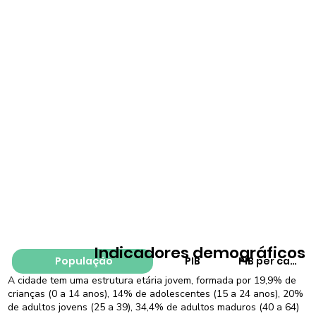
Indicadores demográficos
População
PIB
PIB per capita
A cidade tem uma estrutura etária jovem, formada por 19,9% de
crianças (0 a 14 anos), 14% de adolescentes (15 a 24 anos), 20%
de adultos jovens (25 a 39), 34,4% de adultos maduros (40 a 64)