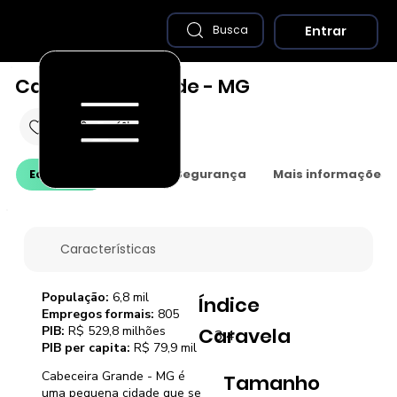
Entrar
Busca
Cabeceira Grande - MG
Economia
Saúde e Segurança
Mais informações
Características
População:
6,8 mil
Índice
Empregos formais:
805
PIB:
R$ 529,8 milhões
Caravela
3,4
PIB per capita:
R$ 79,9 mil
Cabeceira Grande - MG é
Tamanho
uma pequena cidade que se