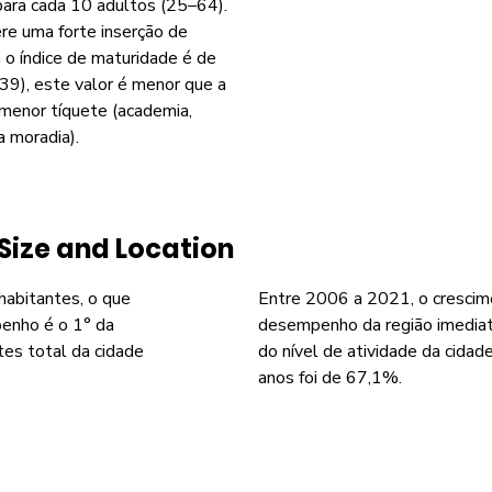
para cada 10 adultos (25–64).
re uma forte inserção de
o índice de maturidade é de
39), este valor é menor que a
menor tíquete (academia,
a moradia).
Size and Location
 habitantes, o que
Entre 2006 a 2021, o crescim
enho é o 1° da
desempenho da região imediat
tes total da cidade
do nível de atividade da cida
anos foi de 67,1%.