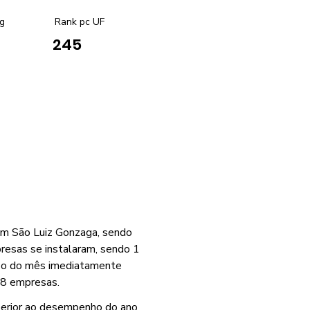
g
Rank pc UF
245
em São Luiz Gonzaga, sendo
resas se instalaram, sendo 1
 o do mês imediatamente
148 empresas.
perior ao desempenho do ano