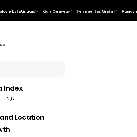
dos e Estatísticas
Guia Caravela
Ferramentas Grátis
Planos 
ões
a Index
2,8
 and Location
wth