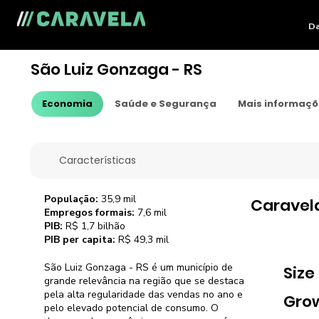
Da
São Luiz Gonzaga - RS
Economia
Saúde e Segurança
Mais informaç
Características
População:
35,9 mil
Caravel
Empregos formais:
7,6 mil
PIB:
R$ 1,7 bilhão
PIB per capita:
R$ 49,3 mil
São Luiz Gonzaga - RS é um município de
Size
grande relevância na região que se destaca
pela alta regularidade das vendas no ano e
Gro
pelo elevado potencial de consumo. O