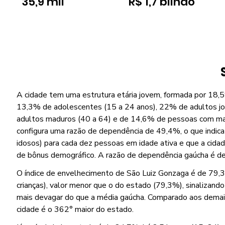
35,9 mil
R$ 1,7 bilhão
A cidade tem uma estrutura etária jovem, formada por 18,5
13,3% de adolescentes (15 a 24 anos), 22% de adultos jo
adultos maduros (40 a 64) e de 14,6% de pessoas com mai
configura uma razão de dependência de 49,4%, o que indica
idosos) para cada dez pessoas em idade ativa e que a cida
de bônus demográfico. A razão de dependência gaúcha é d
O índice de envelhecimento de São Luiz Gonzaga é de 79,3
crianças), valor menor que o do estado (79,3%), sinalizand
mais devagar do que a média gaúcha. Comparado aos demais 
cidade é o 362° maior do estado.