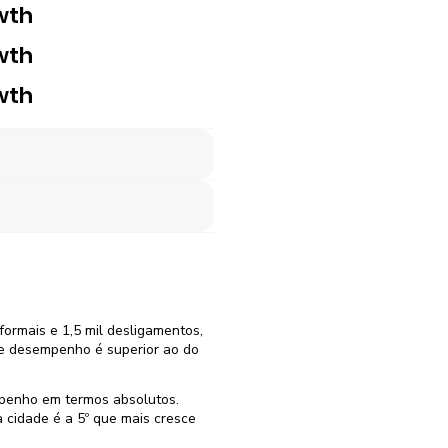
wth
wth
wth
formais e 1,5 mil desligamentos,
te desempenho é superior ao do
penho em termos absolutos.
cidade é a 5º que mais cresce