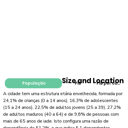
Size and Location
População
PIB
PIB per capita
A cidade tem uma estrutura etária envelhecida, formada por
24,1% de crianças (0 a 14 anos), 16,3% de adolescentes
(15 a 24 anos), 22,5% de adultos jovens (25 a 39), 27,2%
de adultos maduros (40 a 64) e de 9,8% de pessoas com
mais de 65 anos de iade. Isto configura uma razão de
dependência de 51,2%, o que indica 5,1 dependentes