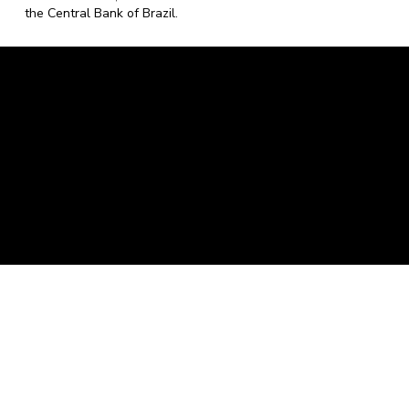
the Central Bank of Brazil.
Caravela Data and Statistics
CNPJ: 34.116.150/0001-87
Rua Severiano Firmino Martins, 595. Florianópolis,
Santa Catarina - CEP 88.064-400.
contato@caravela.biz
- (48) 9 98519973
Purchase Policy
It is
Privacy Policy