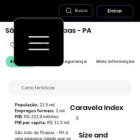
Entrar
Busca
São João de Pirabas - PA
Economia
Saúde e Segurança
Mais informações
Características
População:
21,5 mil
Caravela Index
Empregos formais:
2 mil
PIB:
R$ 232,9 milhões
3
PIB per capita:
R$ 11,3 mil
São João de Pirabas - PA é
Size and
uma pequena cidade que se