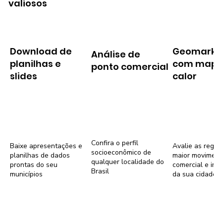
valiosos
Download de
Geomarke
Análise de
planilhas e
com mapa
ponto comercial
slides
calor
Confira o perfil
Baixe apresentações e
Avalie as regiõ
socioeconômico de
planilhas de dados
maior movimen
qualquer localidade do
prontas do seu
comercial e imob
Brasil
municípios
da sua cidade