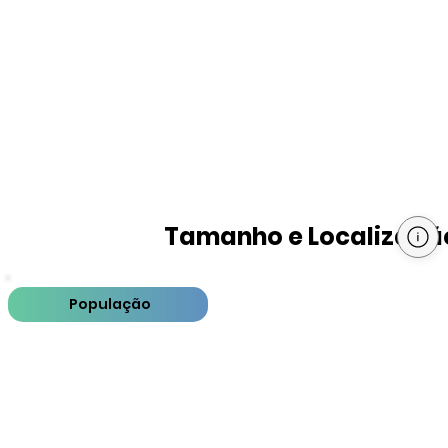
Tamanho e Localizaçã
População
PIB
PIB per capita