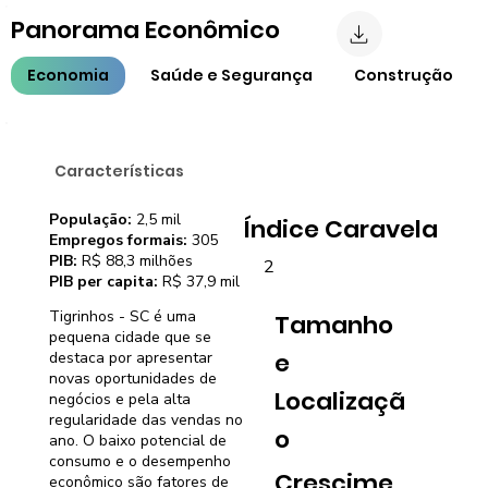
Panorama Econômico
Economia
Saúde e Segurança
Construção
Características
População:
2,5 mil
Índice Caravela
Empregos formais:
305
PIB:
R$ 88,3 milhões
2
PIB per capita:
R$ 37,9 mil
Tigrinhos - SC é uma
Tamanho
pequena cidade que se
e
destaca por apresentar
novas oportunidades de
Localizaçã
negócios e pela alta
regularidade das vendas no
o
ano. O baixo potencial de
consumo e o desempenho
Crescime
econômico são fatores de