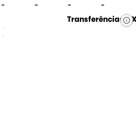
-
-
-
-
Transferências PI