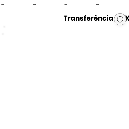
-
-
-
-
Transferências PI