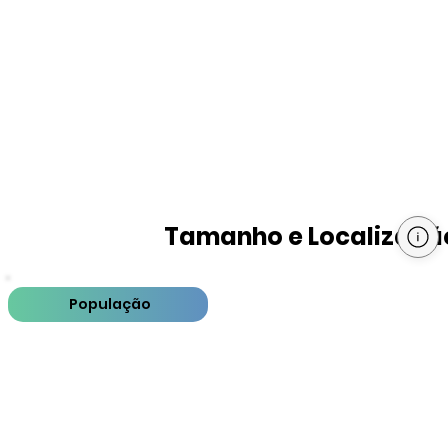
Tamanho e Localizaçã
População
PIB
PIB per capita