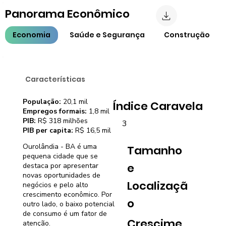
Panorama Econômico
Economia
Saúde e Segurança
Construção
Características
População:
20,1 mil
Índice Caravela
Empregos formais:
1,8 mil
PIB:
R$ 318 milhões
3
PIB per capita:
R$ 16,5 mil
Ourolândia - BA é uma
Tamanho
pequena cidade que se
e
destaca por apresentar
novas oportunidades de
Localizaçã
negócios e pelo alto
crescimento econômico. Por
o
outro lado, o baixo potencial
de consumo é um fator de
Crescime
atenção.