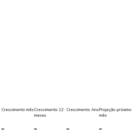
Crescimento mês
Crescimento 12
Crescimento Ano
Projeção próximo
meses
mês
-
-
-
-