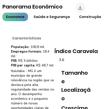
Panorama Econômico
Economia
Saúde e Segurança
Construção
Características
População:
106,8 mil
Índice Caravela
Empregos formais:
18,4
mil
3,6
PIB:
R$ 5 bilhões
PIB per capita:
R$ 48,7 mil
Ituiutaba - MG é um
Tamanho
município de grande
e
relevância na região que se
destaca pela alta
Localizaçã
regularidade das vendas no
ano. O desempenho
o
econômico e o pequeno
número de novas
Crescime
oportunidades claras de