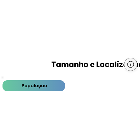
Tamanho e Localizaçã
População
PIB
PIB per capita