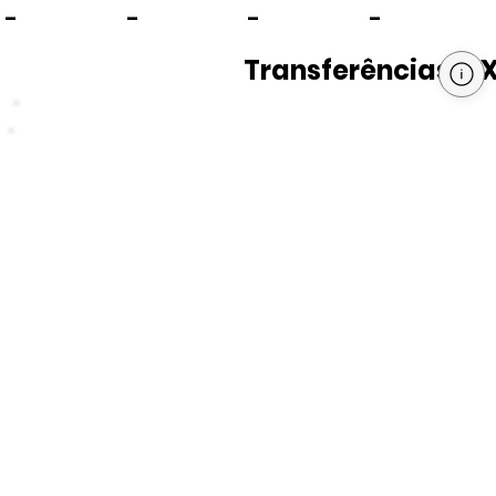
-
-
-
-
Transferências PI