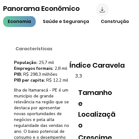
Panorama Econômico
Economia
Saúde e Segurança
Construção
Características
População:
25,7 mil
Índice Caravela
Empregos formais:
2,8 mil
PIB:
R$ 298,3 milhões
3,3
PIB per capita:
R$ 12,2 mil
Ilha de Itamaracá - PE é um
Tamanho
município de grande
e
relevância na região que se
destaca por apresentar
Localizaçã
novas oportunidades de
negócios e pela alta
o
regularidade das vendas no
ano. O baixo potencial de
Crescime
consumo e o desempenho