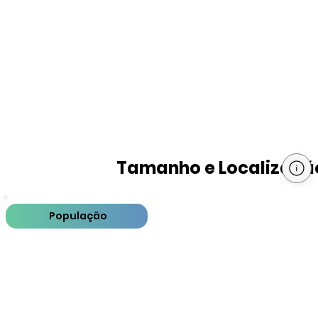
Tamanho e Localizaçã
População
PIB
PIB per capita