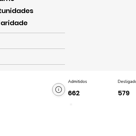
tunidades
laridade
Admitidos
Desligad
662
579