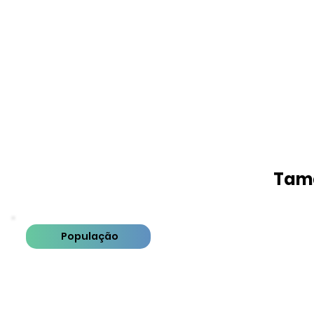
Tama
População
PIB