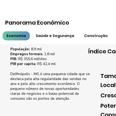
Panorama Econômico
Economia
Saúde e Segurança
Construção
Características
População:
8,9 mil
Índice Ca
Empregos formais:
1,8 mil
PIB:
R$ 355,6 milhões
PIB per capita:
R$ 42,4 mil
Delfinópolis - MG é uma pequena cidade que se
Tama
destaca pela alta regularidade das vendas no
Loca
ano e pelo alto crescimento econômico. O
pequeno número de novas oportunidades
claras de negócios e o baixo potencial de
Cres
consumo são os pontos de atenção.
Poten
Con