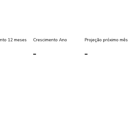
nto 12 meses
Crescimento Ano
Projeção próximo mês
-
-