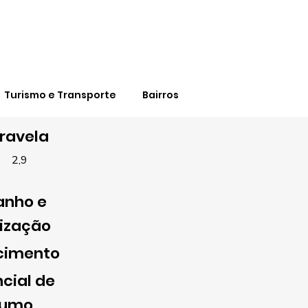
Turismo e Transporte
Bairros
ravela
2,9
nho e
lização
cimento
cial de
sumo