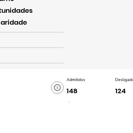
tunidades
laridade
Admitidos
Desligad
148
124