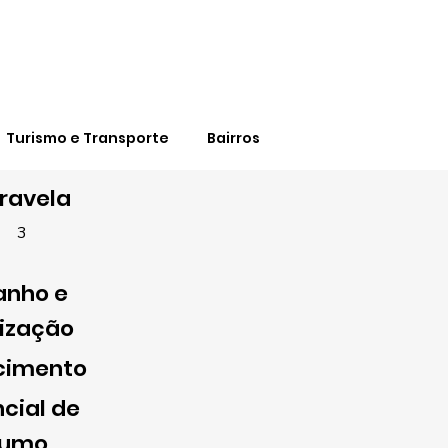
Turismo e Transporte
Bairros
ravela
3
nho e
lização
cimento
cial de
sumo