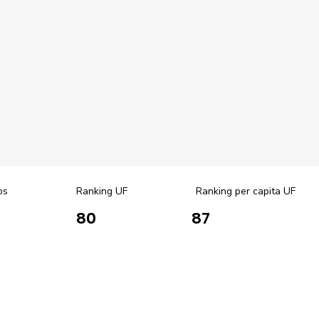
os
Ranking UF
Ranking per capita UF
80
87