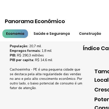
Panorama Econômico
Economia
Saúde e Segurança
Construção
Características
População:
20,7 mil
Índice Ca
Empregos formais:
1,8 mil
PIB:
R$ 290,3 milhões
PIB per capita:
R$ 14,6 mil
Cachoeirinha - PE é uma pequena cidade que
Tama
se destaca pela alta regularidade das vendas
Loca
no ano e pelo alto crescimento econômico. Por
outro lado, o baixo potencial de consumo é um
fator de atenção.
Cres
Poten
Con