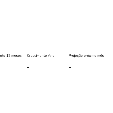
nto 12 meses
Crescimento Ano
Projeção próximo mês
-
-