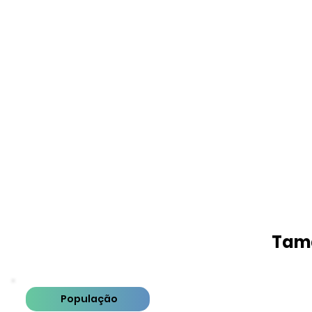
Tama
População
PIB