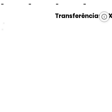
-
-
-
-
Transferências PI