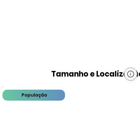
Tamanho e Localizaçã
População
PIB
PIB per capita