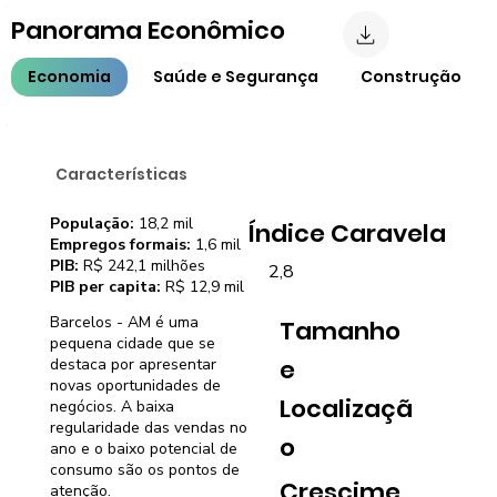
Panorama Econômico
Economia
Saúde e Segurança
Construção
Características
População:
18,2 mil
Índice Caravela
Empregos formais:
1,6 mil
PIB:
R$ 242,1 milhões
2,8
PIB per capita:
R$ 12,9 mil
Barcelos - AM é uma
Tamanho
pequena cidade que se
e
destaca por apresentar
novas oportunidades de
Localizaçã
negócios. A baixa
regularidade das vendas no
o
ano e o baixo potencial de
consumo são os pontos de
Crescime
atenção.