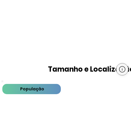
Tamanho e Localizaçã
População
PIB
PIB per capita