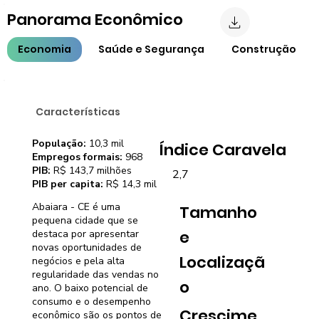
Panorama Econômico
Economia
Saúde e Segurança
Construção
Características
População:
10,3 mil
Índice Caravela
Empregos formais:
968
PIB:
R$ 143,7 milhões
2,7
PIB per capita:
R$ 14,3 mil
Abaiara - CE é uma
Tamanho
pequena cidade que se
e
destaca por apresentar
novas oportunidades de
Localizaçã
negócios e pela alta
regularidade das vendas no
o
ano. O baixo potencial de
consumo e o desempenho
Crescime
econômico são os pontos de