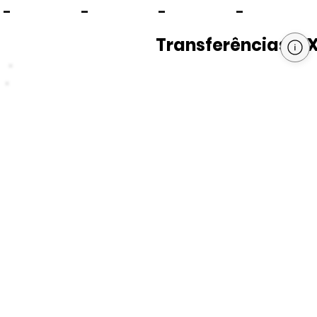
-
-
-
-
Transferências PI