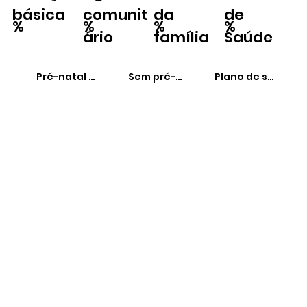
básica
comunit
da
de
%
%
%
%
ário
família
Saúde
Pré-natal adequado
Sem pré-natal
Plano de saúde