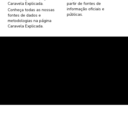
Caravela Explicada
.
partir de fontes de
informação oficiais e
Conheça todas as nossas
públicas.
fontes de dados e
metodologias na página
Caravela Explicada
.
Caravela Dados e Estatísticas
CNPJ: 34.116.150/0001-87
Florianópolis, Santa Catarina.
contato@caravela.info
- (61) 9 8303 7880
Política de Compra
e
Política de Privacidade