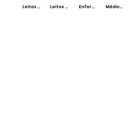
Leitos SUS
Leitos Não-SUS
Enfermeiros
Médicos