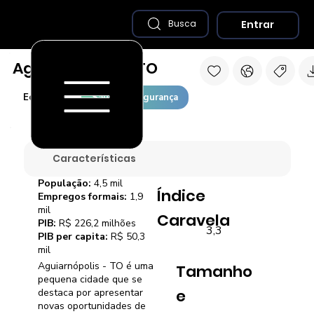
Entrar
Busca
Aguiarnópolis - TO
Economia
Saúde e Segurança
Características
População:
4,5 mil
Índice
Empregos formais:
1,9
mil
Caravela
PIB:
R$ 226,2 milhões
3,3
PIB per capita:
R$ 50,3
mil
Aguiarnópolis - TO é uma
Tamanho
pequena cidade que se
e
destaca por apresentar
novas oportunidades de